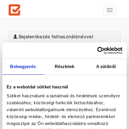
Toggle
navigation
Bejelentkezés felhasználónévvel
Felhasználónév
*
Beleegyezés
Részletek
A sütikről
Jelszó
*
Ez a weboldal sütiket használ
Emlékezzen rám
Sütiket használunk a tartalmak és hirdetések személyre
Elfelejtettem a jelszavamat!
szabásához, közösségi funkciók biztosításához,
valamint weboldalforgalmunk elemzéséhez. Ezenkívül
Bejelentkezés
közösségi média-, hirdető- és elemező partnereinkkel
megosztjuk az Ön weboldalhasználatra vonatkozó