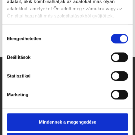
adatait, akik kombinálhatják az adatokat más olyan
adatokkal, amelyeket Ön adott meg számukra vagy az
Ön által használt más szolgáltatásokból gyűjtöttek.
Hozzájárulás
Elengedhetetlen
kiválasztása
Beállítások
Statisztikai
www.valtozasbejelento.hu © 2026
Minden jog fenntartva
Marketing
powered by
iwebs
Mindennek a megengedése
ASZF