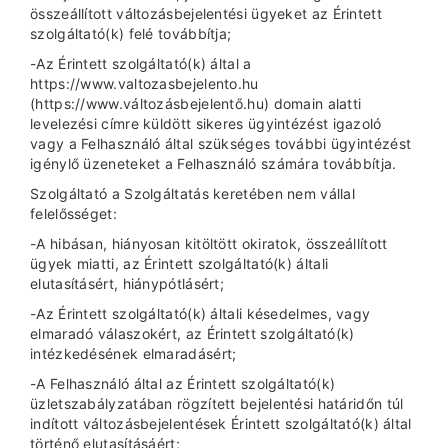
összeállított változásbejelentési ügyeket az Érintett
szolgáltató(k) felé továbbítja;
-Az Érintett szolgáltató(k) által a
https://www.valtozasbejelento.hu
(https://www.változásbejelentő.hu) domain alatti
levelezési címre küldött sikeres ügyintézést igazoló
vagy a Felhasználó által szükséges további ügyintézést
igénylő üzeneteket a Felhasználó számára továbbítja.
Szolgáltató a Szolgáltatás keretében nem vállal
felelősséget:
-A hibásan, hiányosan kitöltött okiratok, összeállított
ügyek miatti, az Érintett szolgáltató(k) általi
elutasításért, hiánypótlásért;
-Az Érintett szolgáltató(k) általi késedelmes, vagy
elmaradó válaszokért, az Érintett szolgáltató(k)
intézkedésének elmaradásért;
-A Felhasználó által az Érintett szolgáltató(k)
üzletszabályzatában rögzített bejelentési határidőn túl
indított változásbejelentések Érintett szolgáltató(k) által
történő elutasításáért;