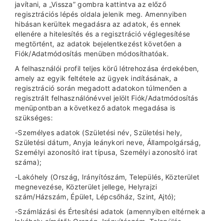
javítani, a „Vissza” gombra kattintva az előző
regisztrációs lépés oldala jelenik meg. Amennyiben
hibásan kerültek megadásra az adatok, és ennek
ellenére a hitelesítés és a regisztráció véglegesítése
megtörtént, az adatok bejelentkezést követően a
Fiók/Adatmódosítás menüben módosíthatóak.
A felhasználói profil teljes körű létrehozása érdekében,
amely az egyik feltétele az ügyek indításának, a
regisztráció során megadott adatokon túlmenően a
regisztrált felhasználónévvel jelölt Fiók/Adatmódosítás
menüpontban a következő adatok megadása is
szükséges:
-Személyes adatok (Születési név, Születési hely,
Születési dátum, Anyja leánykori neve, Állampolgárság,
Személyi azonosító irat típusa, Személyi azonosító irat
száma);
-Lakóhely (Ország, Irányítószám, Település, Közterület
megnevezése, Közterület jellege, Helyrajzi
szám/Házszám, Épület, Lépcsőház, Szint, Ajtó);
-Számlázási és Értesítési adatok (amennyiben eltérnek a