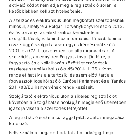
aktiváló kódot nem adja meg a regisztráció során, a
későbbiekben kell azt hitelesítenie.
A szerződés elektronikus úton megkötött szerződésnek
minősül, amelyre a Polgári Törvénykönyvről szóló 2013.
évi V. törvény, az elektronikus kereskedelmi
szolgáltatások, valamint az információs társadalommal
összefüggő szolgáltatások egyes kérdéseiről szóló
2001. évi CVIII. törvényben foglaltak irányadóak. A
szerződés, amennyiben Fogyasztóval jön létre, a
fogyasztó és a vállalkozás közötti szerződések
részletes szabályairól szóló 45/2014 (II.26.) Korm.
rendelet hatálya alá tartozik, és szem előtt tartja a
fogyasztók jogairól szóló Európai Parlament és a Tanács
2011/83/EU irányelvének rendelkezéseit.
Szolgáltató elektronikus úton a sikeres regisztrációt
követően a Szolgáltatás honlapján megjelenő üzenetben
igazolja vissza a szerződés létrejöttét.
A regisztráció során a csillaggal jelölt adatok megadása
kötelező.
Felhasználó a megadott adatokat mindvégig tudja