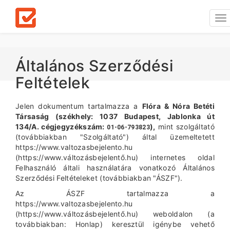
To
na
Általános Szerződési
Feltételek
Jelen dokumentum tartalmazza a
Flóra & Nóra Betéti
Társaság (székhely: 1037 Budapest, Jablonka út
134/A. cégjegyzékszám:
),
mint szolgáltató
01-06-793823
(továbbiakban "Szolgáltató") által üzemeltetett
https://www.valtozasbejelento.hu
(https://www.változásbejelentő.hu) internetes oldal
Felhasználó általi használatára vonatkozó Általános
Szerződési Feltételeket (továbbiakban "ÁSZF").
Az ÁSZF tartalmazza a
https://www.valtozasbejelento.hu
(https://www.változásbejelentő.hu) weboldalon (a
továbbiakban: Honlap) keresztül igénybe vehető