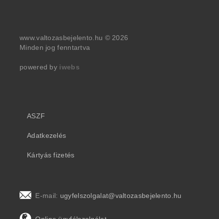
www.valtozasbejelento.hu © 2026
Minden jog fenntartva
powered by
iwebs
ASZF
Adatkezelés
Kártyás fizetés
E-mail:
ugyfelszolgalat@valtozasbejelento.hu
Online ügyfélszolgálat