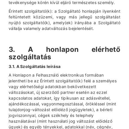
tevékenysége körén kívül eljáró természetes személy.
Érintett szolgáltató(k): a Szolgáltató honlapján ilyenként
feltüntetett közüzemi, vagy más jellegű szolgáltatást
nyújtó szolgáltató(k), amely(ek) irányába a Szolgáltató
vállalja valamely adatváltozás bejelentését.
3. A honlapon elérhető
szolgáltatás
3.1. A Szolgáltatás leírása
A Honlapon a Felhasználó elektronikus formában
jelentheti be az Érintett szolgáltató(k) felé a személyes
vagy elérhetőségi adatokban bekövetkezett
változásokat, új szerződő partner esetén az ezzel
kapcsolatos adatokat, így tipikusan az adásvétellel,
ajándékozással, vagyonmegosztással, örökléssel (mint
tulajdonjog-változást előidéző jogügyletek), a bérleti
jogviszonnyal, cégek székhely és telephely
használatával (mint használati jog változást előidéző
ügyek) és egyéb tényekkel, adatokkal (név, cégnév,