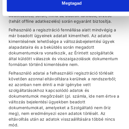
Megtagad
Szolgáltató a rendelkezésére bocsátott adatok
biztonságát mind a hálózati kommunikáció (tehát online
adatkezelés) során, mind az adatok tárolása, őrzése
(tehát offline adatkezelés) során egyaránt biztosítja.
Felhasználó a regisztráció fennállása alatt mindvégig a
már beadott ügyeinek adatait kimentheti. Az adatok
kimentésének lehetősége a változásbejelentési ügyek
alapadataira és a beküldés során megadott
dokumentumokra vonatkozik, az Érintett szolgáltatók
által küldött válaszok és visszaigazolások dokumentum
formában történő kimentésére nem.
Felhasználó adatai a felhasználói regisztráció törlését
követően azonnal eltávolításra kerülnek a rendszerből;
ez azonban nem érinti a már igénybe vett
szolgáltatásokhoz kapcsolódó adatok és
dokumentumok megőrzését (pl. számla, ide nem értve a
változás bejelentési ügyekben beadott
dokumentumokat, amelyeket a Szolgáltató nem őriz
meg), nem eredményezi ezen adatok törlését. Az
eltávolítás után az adatok visszaállítására többé nincs
mód.