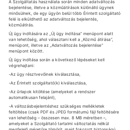
A Szolgáltatás használata során minden adatváltozás
bejelentése, illetve a közműátírások különálló ügynek
minősülnek, de egy ügyön belül több Érintett szolgáltató
felé is elküldhető az adatváltozás bejelentés,
közműátírás.
Új ügy indítására az „Új ügy indítása” menüpont alatt
van lehetőség, ahol választani kell a „Közmű átírása”,
menüpont, illetve az „Adatváltozás bejelentése”
menüpont között.
Új ügy indítása során a következő lépéseket kell
végrehajtani:
-Az ügy résztvevőinek kiválasztása,
-Az Érintett szolgáltató(k) kiválasztása,
-Az űrlapok kitöltése (amelyeket a rendszer
automatikusan felajánl),
-A változásbejelentéshez szükséges mellékletek
feltöltése (csak PDF és JPEG formátumú fájl feltöltésére
van lehetőség – összesen max. 8 MB méretben –,
amelyeket a Szolgáltató tartalmi változtatás nélkül
megfelelő méretűre tömörít, majd fokozott biztonságú