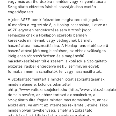
vagy más adathordozóra mentése vagy kinyomtatása a
Szolgáltató előzetes írásbeli hozzájárulása esetén
engedélyezett.
A jelen ÁSZF-ben kifejezetten meghatározott jogokon
túlmenően a regisztráció, a Honlap használata, illetve az
ÁSZF egyetlen rendelkezése sem biztosít jogot
Felhasználónak a Honlapon szereplő bármely
kereskedelmi névnek vagy védjegynek bármely
használatára, hasznosítására. A Honlap rendeltetésszerű
használatával járó megjelenítésen, az ehhez szükséges
ideiglenes többszörözésen és a magáncélú
másolatkészítésen túl e szellemi alkotások a Szolgáltató
előzetes írásbeli engedélye nélkül semmilyen egyéb
formában nem használhatók fel vagy hasznosíthatók.
A Szolgáltató fenntartja minden jogát szolgáltatásának
minden elemére, különös tekintettel
ahttp://www.valtozasbejelento.hu (http://www.változásbejele
domain nevére, az ehhez tartozó aldomainekre, a
Szolgáltató által foglalt minden más domainnévre, annak
aloldalaira, valamint az internetes reklámfelületeire. Tilos
minden olyan tevékenység, amely a Szolgáltató
adatbázisának kilistázására, rendszerezésére,