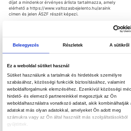
díjat a mindenkor érvényes árlista tartalmazza, amely
elérhető a https://www.valtozasbejelento.hu/araink
címen és jelen ÁSZF részét képezi.
4.5.
Felelősség
Felhasználó a Honlapot kizárólag a saját kockázatára
használhatja és elfogadja, hogy Szolgáltató nem vállal
felelősséget a használat során felmerülő vagyoni és nem
Beleegyezés
Részletek
A sütikről
vagyoni károkért a szándékosan okozott, továbbá az
emberi életet, testi épséget vagy egészséget
megkárosító szerződésszegésért való felelősségen
Ez a weboldal sütiket használ
túlmenően.
Sütiket használunk a tartalmak és hirdetések személyre
Felhasználó köteles gondoskodni arról, hogy a Honlap
használata során harmadik személyek jogait vagy a
szabásához, közösségi funkciók biztosításához, valamint
jogszabályokat se közvetlenül, se közvetett módon ne
weboldalforgalmunk elemzéséhez. Ezenkívül közösségi méd
sértse. Felhasználó teljes mértékben és kizárólagosan
hirdető- és elemező partnereinkkel megosztjuk az Ön
felelős saját magatartásáért, Szolgáltató teljes
weboldalhasználatra vonatkozó adatait, akik kombinálhatják
mértékben együttműködik az eljáró hatóságokkal a
adatokat más olyan adatokkal, amelyeket Ön adott meg
jogsértések felderítése végett.
számukra vagy az Ön által használt más szolgáltatásokból
A Szolgáltatás oldalai olyan kapcsolódási pontokat
gyűjtöttek.
(linkeket) tartalmazhatnak, amelyek más szolgáltatók
oldalaira vezetnek. E szolgáltatók adatvédelmi