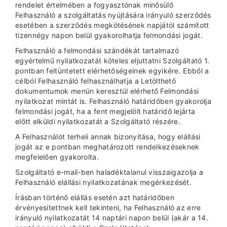
rendelet értelmében a fogyasztónak minősülő
Felhasználó a szolgáltatás nyújtására irányuló szerződés
esetében a szerződés megkötésének napjától számított
tizennégy napon belül gyakorolhatja felmondási jogát.
Felhasználó a felmondási szándékát tartalmazó
egyértelmű nyilatkozatát köteles eljuttatni Szolgáltató 1.
pontban feltüntetett elérhetőségeinek egyikére. Ebből a
célból Felhasználó felhasználhatja a Letölthető
dokumentumok menün keresztül elérhető Felmondási
nyilatkozat mintát is. Felhasználó határidőben gyakorolja
felmondási jogát, ha a fent megjelölt határidő lejárta
előtt elküldi nyilatkozatát a Szolgáltató részére.
A Felhasználót terheli annak bizonyítása, hogy elállási
jogát az e pontban meghatározott rendelkezéseknek
megfelelően gyakorolta.
Szolgáltató e-mail-ben haladéktalanul visszaigazolja a
Felhasználó elállási nyilatkozatának megérkezését.
Írásban történő elállás esetén azt határidőben
érvényesítettnek kell tekinteni, ha Felhasználó az erre
irányuló nyilatkozatát 14 naptári napon belül (akár a 14.