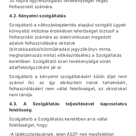
30 napra ügyfélszolgálati tevékenységet végez
Felhasználó számára.
4.2. Kényelmi szolgáltatás
Szolgáltató a változásbejelentés alapjául szolgáló ügyek
könnyebb intézése érdekében lehetőséget biztosít a
Felhasználó számára az elektronikusan megadott
adatok felhasználására okiratok
(birtokbaadási/közműátadási jegyzőkönyv minta,
meghatalmazás minta) előkészítéséhez a Szolgáltatás
keretében. Szolgáltató ezen tevékenysége során
adatfeldolgozóként jár el.
Szolgáltató a kényelmi szolgáltatásért külön díjat nem
számol fel, az így elkészített iratok tartalmáért,
felhasználásáért nem vállal felelősséget, az okiratokat
nem tárolja.
4.3. A Szolgáltatás teljesítésével kapcsolatos
felelősség
Szolgáltató a Szolgáltatás keretében arra vállal
felelősséget, hogy:
-A tájékoztatásoknak, jelen ÁSZF-nek megfelelően