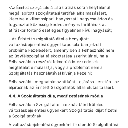
-
az átírás során helytelenül
Az Érintett szolgáltató által
megállapított szolgáltatási tartifák alkalmazásáért,
ideértve a villamosipari, bányászati, nagycsaládos és
fogyasztói közösség kedvezményes tartifáinak az
átíráskor történő esetleges figyelmen kívül hagyását;
- Az Érintett szolgáltató által a benyújtott
változásbejelentési üggyel kapcsolatban jelzett
probléma kezeléséért, amennyiben a Felhasználó nem
az ügyfélszolgálat tájékoztatása szerint jár el, ha a
Felhasználó a részéről felmerülő intézkedések
megtételét elmulasztja, vagy a problémát nem a
Szolgáltatás használatával kívánja kezelni;
Felhasználó meghatalmazottként eljárása esetén az
eljárásnak az Érintett Szolgáltatók általi elutasításáért.
4.4. A Szolgáltatás díja, megfizetésének módja
Felhasználó a Szolgáltatás használatáért köteles
változásbejelentési ügyenként Szolgáltatási díjat fizetni
a Szolgáltatónak.
A változásbejelentési ügyenként fizetendő Szolgáltatási