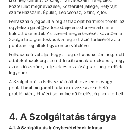
lakóhely címétől: Ország, Irányítószám, Település,
Közterület megnevezése, Közterület jellege, Helyrajzi
szám/Házszám, Épület, Lépcsőház, Szint, Ajtó).
Felhasználó jogosult a regisztrációját bármikor törölni az
ugyfelszolgalat@valtozasbejelento.hu e-mail címre
küldött üzenettel. Az üzenet megérkezését követően a
Szolgáltató gondoskodik a regisztráció törléséről az 5.
pontban foglaltak figyelembe vételével.
Felhasználó vállalja, hogy a regisztráció során megadott
adatokat szükség szerint frissíti annak érdekében, hogy
azok időszerűek, teljesek és a valóságnak megfelelőek
legyenek.
A Szolgáltatót a Felhasználó által tévesen és/vagy
pontatlanul megadott adatokra visszavezethető
problémáért, hibáért semminemű felelősség nem terheli
4. A Szolgáltatás tárgya
4.1. A Szolgáltatás igénybevételének leírása