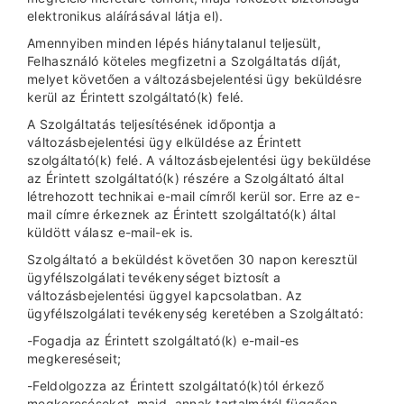
elektronikus aláírásával látja el).
Amennyiben minden lépés hiánytalanul teljesült,
Felhasználó köteles megfizetni a Szolgáltatás díját,
melyet követően a változásbejelentési ügy beküldésre
kerül az Érintett szolgáltató(k) felé.
A Szolgáltatás teljesítésének időpontja a
változásbejelentési ügy elküldése az Érintett
szolgáltató(k) felé. A változásbejelentési ügy beküldése
az Érintett szolgáltató(k) részére a Szolgáltató által
létrehozott technikai e-mail címről kerül sor. Erre az e-
mail címre érkeznek az Érintett szolgáltató(k) által
küldött válasz e-mail-ek is.
Szolgáltató a beküldést követően 30 napon keresztül
ügyfélszolgálati tevékenységet biztosít a
változásbejelentési üggyel kapcsolatban. Az
ügyfélszolgálati tevékenység keretében a Szolgáltató:
-Fogadja az Érintett szolgáltató(k) e-mail-es
megkereséseit;
-Feldolgozza az Érintett szolgáltató(k)tól érkező
megkereséseket, majd annak tartalmától függően,