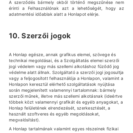
A szerződés bármely okból történő megszűnése nem
érinti a Felhasználónak azt a lehetőségét, hogy az
adatmentési időablak alatt a Honlapot elérje.
10. Szerzői jogok
A Honlap egésze, annak grafikus elemei, szövege és
technikai megoldásai, és a Szolgáltatás elemei szerzői
jogi védelem vagy más szellemi alkotáshoz fűződő jog
védelme alatt állnak. Szolgáltató a szerzői jogi jogosultja
vagy a feljogosított felhasználója a Honlapon, valamint a
Honlapon keresztül elérhető szolgáltatások nyújtása
során megjelenített valamennyi tartalomnak: bármely
szerzői műnek, illetve más szellemi alkotásnak (ideértve
többek közt valamennyi grafikát és egyéb anyagokat, a
Honlap felületének elrendezését, szerkesztését, a
használt szoftveres és egyéb megoldásokat,
megvalósítást).
A Honlap tartalmának valamint egyes részeinek fizikai