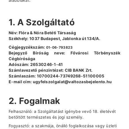
alábbiakat:
1. A Szolgáltató
Név: Flóra & Nóra Betéti Társaság
Székhely: 1037 Budapest, Jablonka út 134/A.
Cégjegyzékszám:
01-06-793823
Bejegyző Bíróság neve: Fővárosi Törbényszék
Cégbírósága
Adószám: 26530246-1-41
Számlavezető pénzintézet: CIB BANK Zrt.
Számlaszám: 10700244-73749268-51100005
E-mail cím: ugyfelszolgalat@valtozasbejelento.hu
2. Fogalmak
Felhasználó: a Szolgáltatást igénybe vevő 18. életévét
betöltött természetes és jogi személy.
Fogyasztó: a szakmája, önálló foglalkozása vagy üzleti