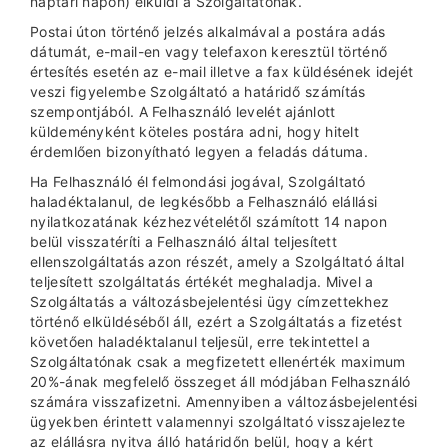
naptári napon) elküldi a Szolgáltatónak.
Postai úton történő jelzés alkalmával a postára adás
dátumát, e-mail-en vagy telefaxon keresztül történő
értesítés esetén az e-mail illetve a fax küldésének idejét
veszi figyelembe Szolgáltató a határidő számítás
szempontjából. A Felhasználó levelét ajánlott
küldeményként köteles postára adni, hogy hitelt
érdemlően bizonyítható legyen a feladás dátuma.
Ha Felhasználó él felmondási jogával, Szolgáltató
haladéktalanul, de legkésőbb a Felhasználó elállási
nyilatkozatának kézhezvételétől számított 14 napon
belül visszatéríti a Felhasználó által teljesített
ellenszolgáltatás azon részét, amely a Szolgáltató által
teljesített szolgáltatás értékét meghaladja. Mivel a
Szolgáltatás a változásbejelentési ügy címzettekhez
történő elküldéséből áll, ezért a Szolgáltatás a fizetést
követően haladéktalanul teljesül, erre tekintettel a
Szolgáltatónak csak a megfizetett ellenérték maximum
20%-ának megfelelő összeget áll módjában Felhasználó
számára visszafizetni. Amennyiben a változásbejelentési
ügyekben érintett valamennyi szolgáltató visszajelezte
az elállásra nyitva álló határidőn belül, hogy a kért