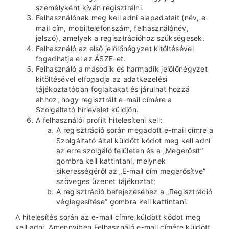
személyként kíván regisztrálni.
Felhasználónak meg kell adni alapadatait (név, e-
mail cím, mobiltelefonszám, felhasználónév,
jelszó), amelyek a regisztrációhoz szükségesek.
Felhasználó az első jelölőnégyzet kitöltésével
fogadhatja el az ÁSZF-et.
Felhasználó a második és harmadik jelölőnégyzet
kitöltésével elfogadja az adatkezelési
tájékoztatóban foglaltakat és járulhat hozzá
ahhoz, hogy regisztrált e-mail címére a
Szolgáltató hírlevelet küldjön.
A felhasználói profilt hitelesíteni kell:
A regisztráció során megadott e-mail címre a
Szolgáltató által küldött kódot meg kell adni
az erre szolgáló felületen és a „Megerősít”
gombra kell kattintani, melynek
sikerességéről az „E-mail cím megerősítve”
szöveges üzenet tájékoztat;
A regisztráció befejezéséhez a „Regisztráció
véglegesítése” gombra kell kattintani.
A hitelesítés során az e-mail címre küldött kódot meg
kell adni. Amennyiben Felhasználó e-mail címére küldött